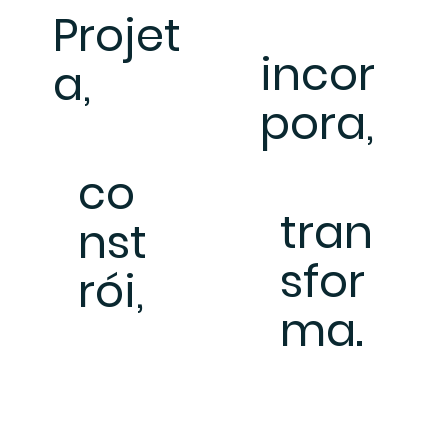
Projet
incor
a,
pora,
co
tran
nst
sfor
rói,
ma.