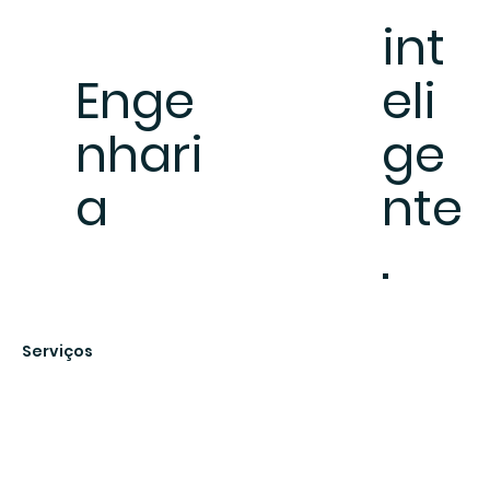
int
Enge
eli
nhari
ge
a
nte
.
Serviços