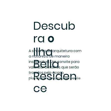
Descub
ra
o
Ilha
A sintonia da arquitetura com
a natureza de maneira
Bella
inseparável. Um convite para
valorizar detalhes que serão
Residen
trazidos pelo acaso,
planejados incansavelmente.​
ce
Conheça o Ilha Bella