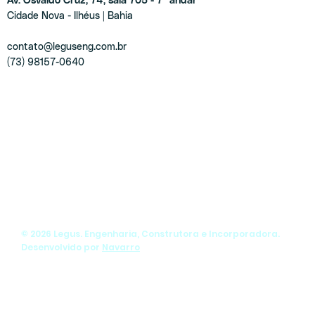
Cidade Nova - Ilhéus | Bahia
contato@leguseng.com.br
(73) 98157-0640
© 2026 Legus. Engenharia, Construtora e Incorporadora.
Desenvolvido por
Navarro