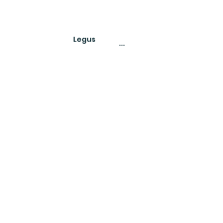
Legus
...