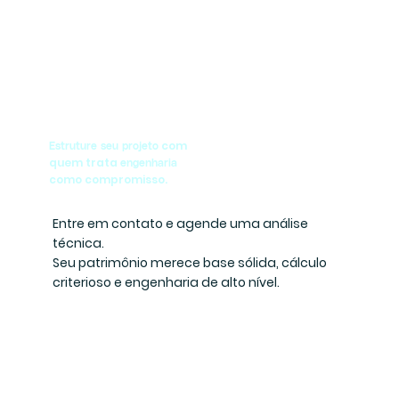
com
Estruture seu projeto
quem trata
engenharia
como compromisso.
Entre em contato e agende uma análise
técnica.
Seu patrimônio merece base sólida, cálculo
criterioso e engenharia de alto nível.